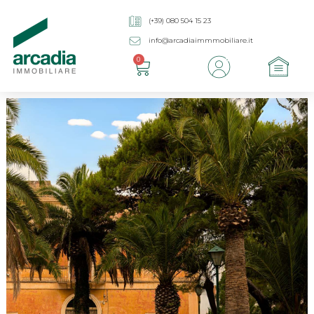
(+39) 080 504 15 23
info@arcadiaimmmobiliare.it
0