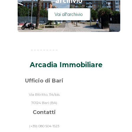
archivio
Vai all'archivio
Arcadia Immobiliare
Ufficio di Bari
Via Bitritto, 114/bis
70124 Bari (BA)
Contatti
(+39) 080 504 1523