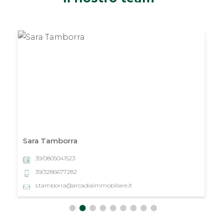
Mauro Catarinella
39/0805041523
m.catarinella@arcadiaimmobiliare.it