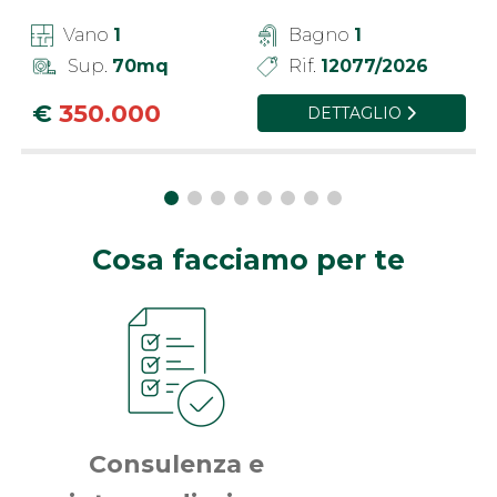
Vano
1
Bagno
1
Sup.
70mq
Rif.
12077/2026
€
350.000
DETTAGLIO
Cosa facciamo per te
Consulenza e