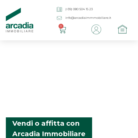
(+39) 080 504 15 23
info@arcadiaimmmobiliare.it
0
Vendi o affitta con
Arcadia Immobiliare