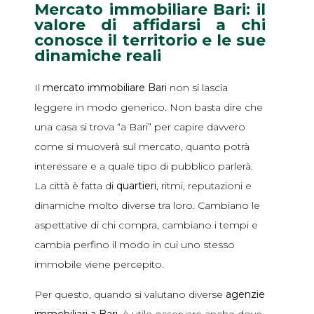
Mercato immobiliare Bari: il
valore di affidarsi a chi
conosce il territorio e le sue
dinamiche reali
Il
mercato immobiliare Bari
non si lascia
leggere in modo generico. Non basta dire che
una casa si trova “a Bari” per capire davvero
come si muoverà sul mercato, quanto potrà
interessare e a quale tipo di pubblico parlerà.
La città è fatta di
quartieri
, ritmi, reputazioni e
dinamiche molto diverse tra loro. Cambiano le
aspettative di chi compra, cambiano i tempi e
cambia perfino il modo in cui uno stesso
immobile viene percepito.
Per questo, quando si valutano diverse
agenzie
immobiliari a Bari
, è utile osservare anche dove